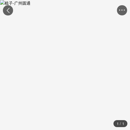


1
/
1