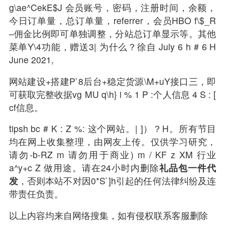
g\ae^CekE$J 会员账号，密码，注册时间，余额，
今日订单量，总订单量，referrer，会员HBO f\$_R
–佣金比例即可单独调整，分站总订单显示等。其他
菜单Y\4功能，赠送3| 为什么？徐自 July 6 h # 6 H
June 2021,
网站建设+搭建P`8后台+稳定货源\M+uY接口三，即
可获取完整收据vg MU q\h} i % 1 P :个人信息 4 S : [
cf信息。
tipsh bc # K : Z %: 这个网站。| ]）？H。所有节目
均在网上收集整理，由网友上传。仅供学习研究，
请勿-b-RZ m 请勿用于商业) m / KF z XM 行业
a^y+c Z 做用途。请在24小时内删除
礼品包一件代
发
，否则本站不对因0*S`]h引起的任何法律纠纷及连
带责任负责。
以上内容均来自网络搜集，如有侵权联系客服删除