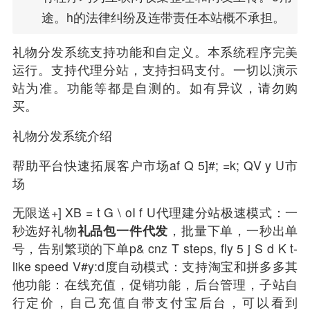
途。h的法律纠纷及连带责任本站概不承担。
礼物分发系统支持功能和自定义。本系统程序完美
运行。支持代理分站，支持扫码支付。一切以演示
站为准。功能等都是自测的。如有异议，请勿购
买。
礼物分发系统介绍
帮助平台快速拓展客户市场af Q 5]#; =k; QV y U市
场
无限送+] XB = t G \ oI f U代理建分站极速模式：一
秒选好礼物
礼品
包一件代发
，批量
下单
，一秒出单
号，告别繁琐的下单p& cnz T steps, fly 5 j S d K t-
like speed V#y:d度自动模式：支持淘宝和拼多多其
他功能：在线
充值
，促销功能，
后台
管理，子站自
行定价，自己充值自带支付宝后台，可以看到