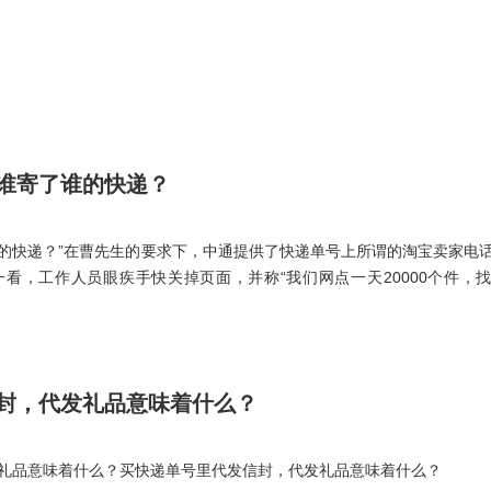
谁寄了谁的快递？
的快递？”在曹先生的要求下，中通提供了快递单号上所谓的淘宝卖家电
看，工作人员眼疾手快关掉页面，并称“我们网点一天20000个件，
查”“会有人联系你的”。”为了避免惹上麻烦，记者从垃圾桶内偷偷抓了一
内的刷单空信封。记者猜测，这些刷单空包裹或是由同一个“刷单平台”
封，代发礼品意味着什么？
礼品意味着什么？买快递单号里代发信封，代发礼品意味着什么？