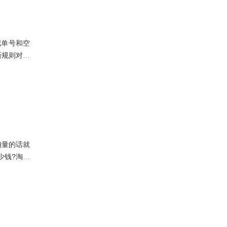
拟单号和空
新规则对发
销量的话就
少钱?淘宝
话，可以和
但是不管怎