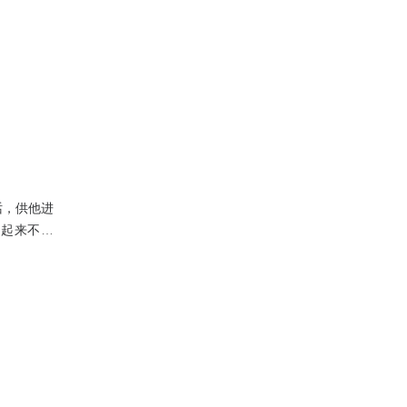
话，供他进
找起来不容
把空信封后
所为，而几