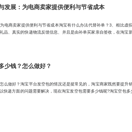
与发展：为电商卖家提供便利与节省成本
为电商卖家提供便利与节省成本淘宝有什么办法代替补单？3、相比虚
礼品、真实的快递物流反馈信息、并且是由补单买家亲自签收，在淘宝
代发的真实性使得补单成功率远超过空包。淘宝补单的方式有哪些？
多少钱？怎么做好？
怎么做好？淘宝平台发空包的情况还是挺常见的，淘宝商家既然要提升
以快递方面的问题需要解决，现在淘宝发空包需要多少钱呢?淘宝空包多
虚假交易，淘宝对虚假交易有一个详细的扣分标准：淘宝商家发空包的
可以降低单价，当订单的数量提升起来以后，空包的单价会越来越低，