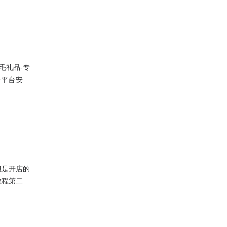
来，不是方
毛礼品-专
个平台安全
用是怎么计
量发货吗？
但是开店的
教程第二个