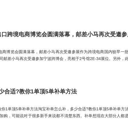
波）出口跨境电商博览会圆满落幕，邮差小马再次受邀参
跨境电商博览会圆满落幕，邮差小马再次受邀参展作为跨境电商国内较早一
司邮差小马再次受邀参加宁波跨博会，亮相于2号馆2E-34展位。另外，
了企业文化和跨境物流领域的定制化解决方案和产品服务优势，并与众
同破局2024跨境物流痛点。
少合适?教你1单顶5单补单方法
教你1单顶5单补单方法淘宝补单怎么补，多少合适?教你1单顶5单补单方
加购，可能说对于很多新手来说都不清楚东西。补单想现在大部分人都
藏加购，但是玩法它需要你去同时要去注意收藏加购，收藏加购率因为