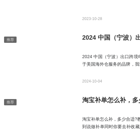
2023-10-28
2024 中国（宁
2024 中国（宁波）出口
于美国海外仓服务的品牌，我
们向前来咨询的观众朋友展示
企业进行了深入交流和探讨，共
2024-10-04
淘宝补单怎么补，多
淘宝补单怎么补，多少合适?
到说做补单同时你要去补收藏
去补单的，很少有人去考虑收