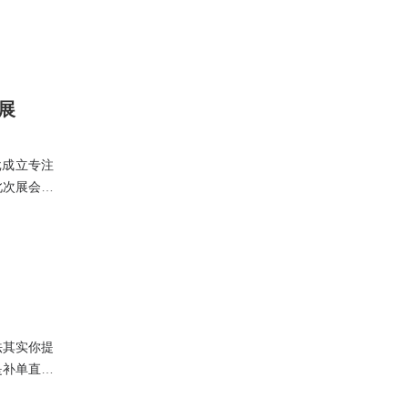
展
批成立专注
此次展会我
多国际领先
法其实你提
是补单直接
它本身它是