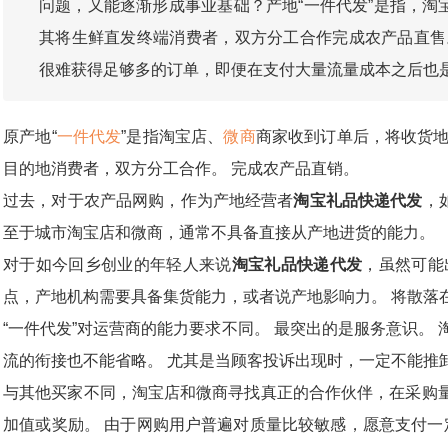
问题，又能逐渐形成事业基础？产地“一件代发”是指，淘
其将生鲜直发终端消费者，双方分工合作完成农产品直售
很难获得足够多的订单，即便在支付大量流量成本之后也
原产地“
一件代发
”是指淘宝店、
微商
商家收到订单后，将收货地
目的地消费者，双方分工合作。 完成农产品直销。
过去，对于农产品网购，作为产地经营者
淘宝礼品快递代发
，
至于城市淘宝店和微商，通常不具备直接从产地进货的能力。
对于如今回乡创业的年轻人来说
淘宝礼品快递代发
，虽然可能
点，产地机构需要具备集货能力，或者说产地影响力。 将散落
“一件代发”对运营商的能力要求不同。 最突出的是服务意识。
流的衔接也不能省略。 尤其是当顾客投诉出现时，一定不能推
与其他买家不同，淘宝店和微商寻找真正的合作伙伴，在采购量
加值或奖励。 由于网购用户普遍对质量比较敏感，愿意支付一