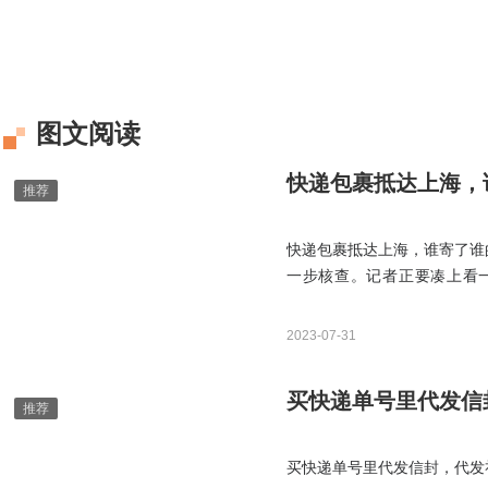
图文阅读
快递包裹抵达上海，
快递包裹抵达上海，谁寄了谁
一步核查。记者正要凑上看一
易”“快件在哪需要等待专人调
随即离开。△被丢弃在垃圾桶
2023-07-31
个商家只是委托方。
买快递单号里代发信
买快递单号里代发信封，代发