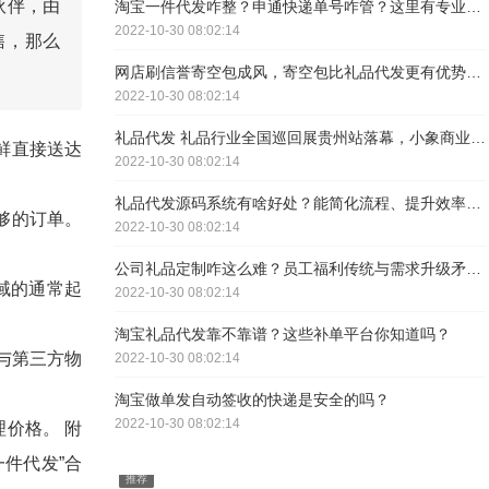
伙伴，由
淘宝一件代发咋整？申通快递单号咋管？这里有专业解析
2022-10-30 08:02:14
售，那么
网店刷信誉寄空包成风，寄空包比礼品代发更有优势吗？
2022-10-30 08:02:14
礼品代发 礼品行业全国巡回展贵州站落幕，小象商业收获满满
鲜直接送达
2022-10-30 08:02:14
礼品代发源码系统有啥好处？能简化流程、提升效率，好处多多
够的订单。
2022-10-30 08:02:14
公司礼品定制咋这么难？员工福利传统与需求升级矛盾咋解？
域的通常起
2022-10-30 08:02:14
淘宝礼品代发靠不靠谱？这些补单平台你知道吗？
与第三方物
2022-10-30 08:02:14
淘宝做单发自动签收的快递是安全的吗？
2022-10-30 08:02:14
价格。 附
件代发”合