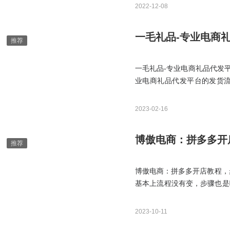
我刚刚提到的。基本上你只要
2022-12-08
法问题，说你的产品可以放弃
一毛礼品-专业电商
一毛礼品-专业电商礼品代发
业电商礼品代发平台的发货流
吗？7一毛礼品-专业电商礼
算的？9为什么一毛礼品-专
2023-02-16
博傲电商：拼多多开
博傲电商：拼多多开店教程，
基本上流程没有变，步骤也是
步骤，那到了选择产品和产品
2023-10-11