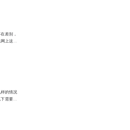
存在差别，
比网上这种
有物流的话
么样的情况
况下需要补
看了上面的