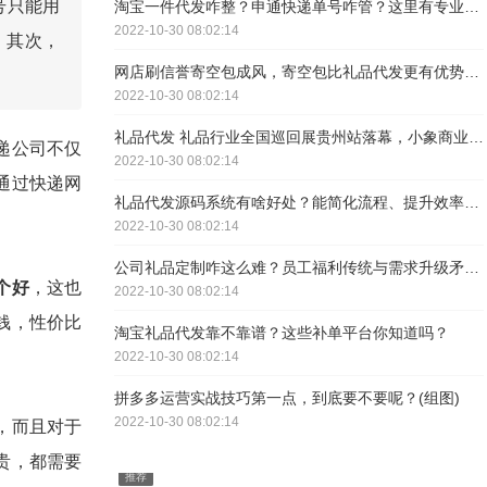
号只能用
淘宝一件代发咋整？申通快递单号咋管？这里有专业解析
2022-10-30 08:02:14
；其次，
网店刷信誉寄空包成风，寄空包比礼品代发更有优势吗？
2022-10-30 08:02:14
礼品代发 礼品行业全国巡回展贵州站落幕，小象商业收获满满
递公司不仅
2022-10-30 08:02:14
通过快递网
礼品代发源码系统有啥好处？能简化流程、提升效率，好处多多
2022-10-30 08:02:14
公司礼品定制咋这么难？员工福利传统与需求升级矛盾咋解？
个好
，这也
2022-10-30 08:02:14
钱，性价比
淘宝礼品代发靠不靠谱？这些补单平台你知道吗？
2022-10-30 08:02:14
拼多多运营实战技巧第一点，到底要不要呢？(组图)
2022-10-30 08:02:14
，而且对于
贵，都需要