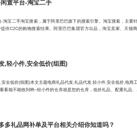
手闲置平台-淘宝二手
台-淘宝二手淘宝搜索，属于阿里巴巴旗下的搜索引擎。淘宝搜索，主要
提供C2C的购物搜索结果。阿里巴巴集团官方出品，淘宝卖家、天猫
已被购买的宝贝，并能直接发布宝贝；店铺管理包括“我的店铺”、店铺
货源中心则可以直达阿里供销平台和1688采购批发平台进行采购；营销
,轻小件,安全低价(组图)
,安全低价(组图)本文主题电商礼品代发,礼品代发,轻小件,安全低价,电商
看看能不能收到哟~轻小件的仓库就是您的仓库，低价礼品、配重礼品、
要用到快递的都知道，一年花在快递上的成本小到几千大到上百万。经
正在使用轻小件发货，在此诚挚为大家推荐使用轻小件发礼品发快递，因为
多多礼品网补单及平台相关介绍你知道吗？