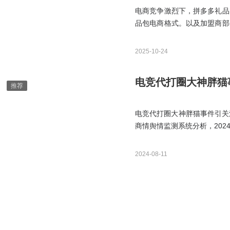
电商竞争激烈下，拼多多礼品
品包电商格式。以及加盟商部
烦，快递+现代农业”的成效
回好评。
2025-10-24
电竞代打圈大神胖猫
电竞代打圈大神胖猫事件引关
商情舆情监测系统分析，2024
186.3万。该段时间内，有
较少，占8.2%。
2024-08-11