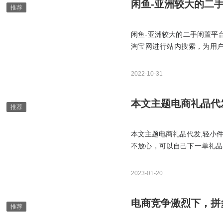
闲鱼-亚洲较大的二
闲鱼-亚洲较大的二手闲置平
淘宝网进行站内搜索，为用户
用。其中，宝贝管理可以显示
空间、子账号管理几个功能；
2022-10-31
量子统计、数据中心和会员
本文主题电商礼品代发
本文主题电商礼品代发,轻小件
不放心，可以自己下一单礼品
热款应有尽有。做电商凡是需
核实，目前已有10w+商家
2023-01-20
安全、更省钱！
电商竞争激烈下，拼