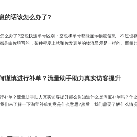
息的话该怎么办了?
怎么办了?空包快递单号区别：空包和单号都能显示物流信息，不过也
都是由你填写的，某种程度上就和你发真单的物流显示是一样的。而相
去下线找快递帮发空包。经过这几点介绍，我们能够知道淘宝上刷单没
物流单号、或者发空包或者真实发货等方法进行发货。
何谨慎进行补单？流量助手助力真实访客提升
行补单？流量助手助力真实访客提升那么你知道什么是淘宝补单吗？什
我们来了解一下淘宝补单究竟是什么意思?然后，我们需要了解什么情
是为了什么?尤其是对于前期新手的店铺，有些数据是一定需要去补的。
有了大致的了解了吧。