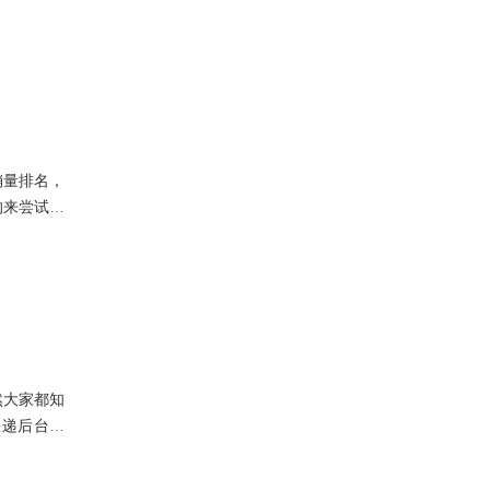
销量排名，
的来尝试补
是通过虚假
然大家都知
快递后台合