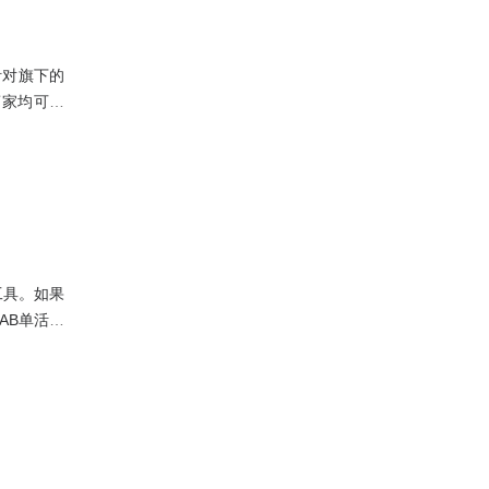
针对旗下的
商家均可使
装修、图片
中心集成了
工具。如果
AB单活动
幕思城官方
更靠谱、更