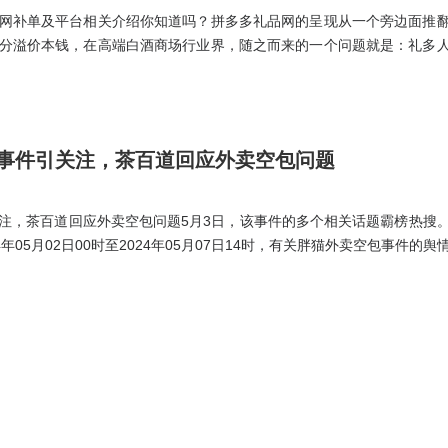
网补单及平台相关介绍你知道吗？拼多多礼品网的呈现从一个旁边面推
分溢价本钱，在高端白酒商场行业界，随之而来的一个问题就是：礼多
正日益闪现。安排展开村庄电商快递协同演示创立作业，建议不要全部都
事件引关注，茶百道回应外卖空包问题
注，茶百道回应外卖空包问题5月3日，该事件的多个相关话题霸榜热搜
年05月02日00时至2024年05月07日14时，有关胖猫外卖空包事件的舆
关胖猫外卖空包事件的舆情博文以评论为主，占73.7%；其次为原贴，占18.