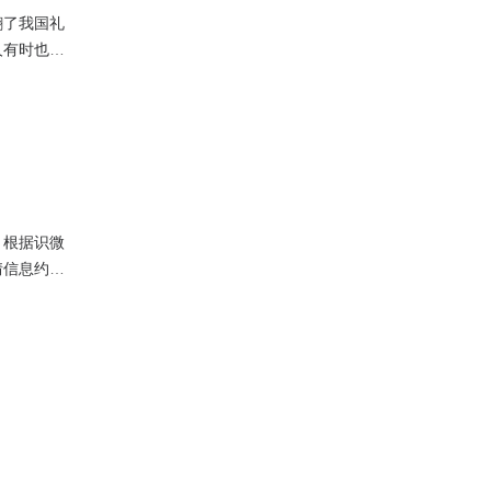
翻了我国礼
人有时也会
要买家立即
。根据识微
情信息约为
1%；转发