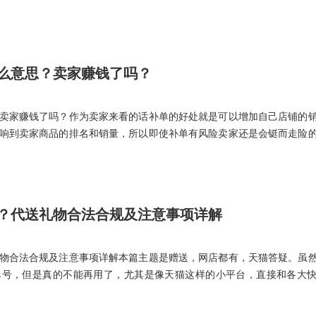
么意思？卖家赚钱了吗？
卖家赚钱了吗？作为卖家来看的话补单的好处就是可以增加自己店铺的
响到卖家商品的排名和销量，所以即使补单有风险卖家还是会铤而走险
绍了亚马逊补单的意思，其实这个和淘宝补单的性质是类似的，无非就
，给自己的店铺获得更多的好评。
？代送礼物合法合规及注意事项详解
物合法合规及注意事项详解本篇主题是赠送，网店都有，天猫答疑。虽
单号，但是真的不能再用了，尤其是像天猫这样的小平台，直接和各大
礼品代发靠谱吗，还有会有很多风险。